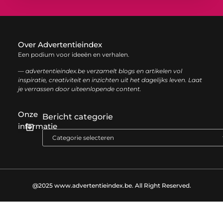
Over Advertentieindex
Een podium voor ideeën en verhalen.
— advertentieindex.be verzamelt blogs en artikelen vol
inspiratie, creativiteit en inzichten uit het dagelijks leven. Laat
je verrassen door uiteenlopende content.
Onze
Bericht categorie
informatie
Goede backlinks kopen: zo versterk je jouw online autoriteit op een slimme manier
Geld online verdienen: zo bouw je stap voor stap jouw digitale inkomen op
@2025 www.advertentieindex.be. All Right Reserved.​