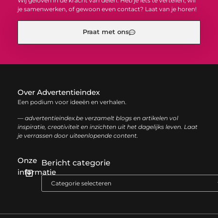
Wij geloven in de kracht van delen. Heb je iets te vertellen, wil
je samenwerken, of gewoon even contact? Laat van je horen!
Praat met ons
Over Advertentieindex
Een podium voor ideeën en verhalen.
— advertentieindex.be verzamelt blogs en artikelen vol
inspiratie, creativiteit en inzichten uit het dagelijks leven. Laat
je verrassen door uiteenlopende content.
Onze
Bericht categorie
informatie
Goede backlinks kopen: zo versterk je jouw online autoriteit op een slimme manier
Geld online verdienen: zo bouw je stap voor stap jouw digitale inkomen op