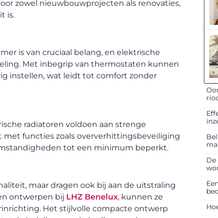
voor zowel nieuwbouwprojecten als renovaties,
 is.
 is van cruciaal belang, en elektrische
eling. Met inbegrip van thermostaten kunnen
instellen, wat leidt tot comfort zonder
Oor
rio
Eff
inz
rische radiatoren voldoen aan strenge
t met functies zoals oververhittingsbeveiliging
Bel
ma
e omstandigheden tot een minimum beperkt.
De 
won
Een
aliteit, maar dragen ook bij aan de uitstraling
bed
 en ontwerpen bij
LHZ Benelux
, kunnen ze
Hoe
nrichting. Het stijlvolle compacte ontwerp