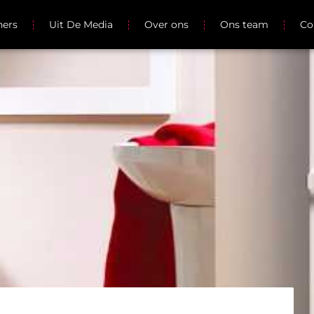
ners
Uit De Media
Over ons
Ons team
Co