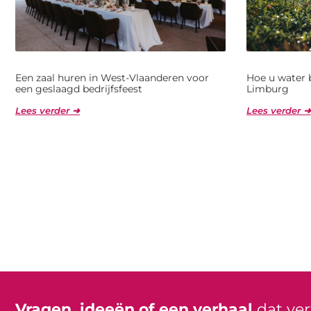
Een zaal huren in West-Vlaanderen voor
Hoe u water 
een geslaagd bedrijfsfeest
Limburg
Lees verder ➜
Lees verder ➜
Vragen, ideeën of een verhaal
dat ve