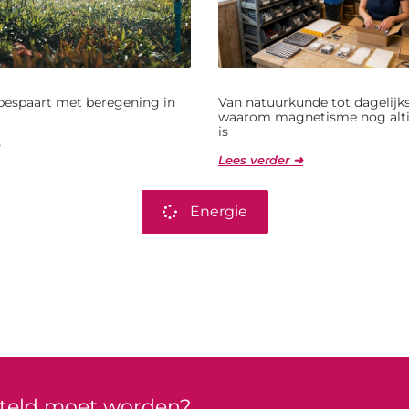
bespaart met beregening in
Van natuurkunde tot dagelijks
waarom magnetisme nog alti
is
Lees verder ➜
Energie
rteld moet worden?