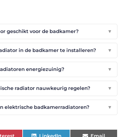
tor geschikt voor de badkamer?
▼
radiator in de badkamer te installeren?
▼
radiatoren energiezuinig?
▼
rische radiator nauwkeurig regelen?
▼
an elektrische badkamerradiatoren?
▼
terest
LinkedIn
Email