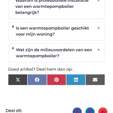
Waarom is professionele installatie
▼
van een warmtepompboiler
belangrijk?
Is een warmtepompboiler geschikt
▼
voor mijn woning?
Wat zijn de milieuvoordelen van een
▼
warmtepompboiler?
Goed artikel? Deel hem dan op:
X
Facebook
Pinterest
LinkedIn
Email
(Twitter)
Deel dit: