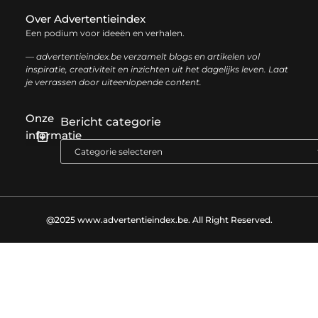
Over Advertentieindex
Een podium voor ideeën en verhalen.
— advertentieindex.be verzamelt blogs en artikelen vol
inspiratie, creativiteit en inzichten uit het dagelijks leven. Laat
je verrassen door uiteenlopende content.
Onze
Bericht categorie
informatie
Goede backlinks kopen: zo versterk je jouw online autoriteit op een slimme manier
Geld online verdienen: zo bouw je stap voor stap jouw digitale inkomen op
@2025 www.advertentieindex.be. All Right Reserved.​