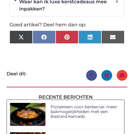
Waar kan ik luxe kerstcadeaus mee
▼
inpakken?
Goed artikel? Deel hem dan op:
X
Facebook
Pinterest
LinkedIn
Email
(Twitter)
Deel dit:
RECENTE BERICHTEN
Pizzasteen voor barbecue: meer
bakmogelijkheden met een
Bastard kamado