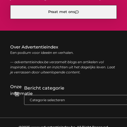
Praat met ons
Over Advertentieindex
Een podium voor ideeën en verhalen.
— advertentieindex.be verzamelt blogs en artikelen vol
inspiratie, creativiteit en inzichten uit het dagelijks leven. Laat
je verrassen door uiteenlopende content.
Onze
Bericht categorie
informatie
Goede backlinks kopen: zo versterk je jouw online autoriteit op een slimme manier
Geld online verdienen: zo bouw je stap voor stap jouw digitale inkomen op