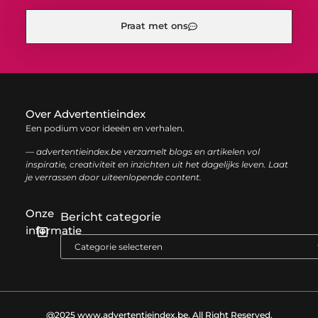
Praat met ons
Over Advertentieindex
Een podium voor ideeën en verhalen.
— advertentieindex.be verzamelt blogs en artikelen vol
inspiratie, creativiteit en inzichten uit het dagelijks leven. Laat
je verrassen door uiteenlopende content.
Onze
Bericht categorie
informatie
Goede backlinks kopen: zo versterk je jouw online autoriteit op een slimme manier
Geld online verdienen: zo bouw je stap voor stap jouw digitale inkomen op
@2025 www.advertentieindex.be. All Right Reserved.​