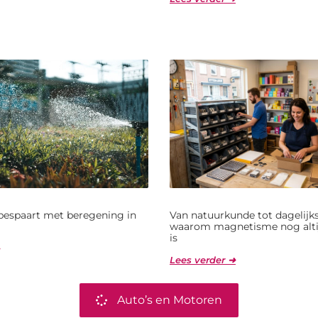
bespaart met beregening in
Van natuurkunde tot dagelijks
waarom magnetisme nog alti
is
Lees verder ➜
Auto’s en Motoren