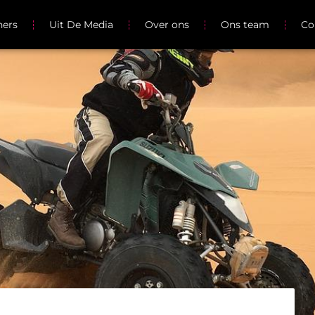
ners
Uit De Media
Over ons
Ons team
Co