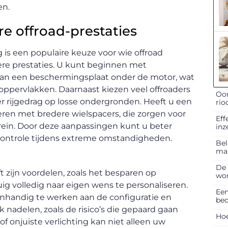
en.
e offroad-prestaties
s een populaire keuze voor wie offroad
tere prestaties. U kunt beginnen met
 van een beschermingsplaat onder de motor, wat
ppervlakken. Daarnaast kiezen veel offroaders
Oor
er rijgedrag op losse ondergronden. Heeft u een
rio
ren met bredere wielspacers, die zorgen voor
Eff
errein. Door deze aanpassingen kunt u beter
inz
ontrole tijdens extreme omstandigheden.
Bel
ma
De 
t zijn voordelen, zoals het besparen op
won
g volledig naar eigen wens te personaliseren.
Een
genhandig te werken aan de configuratie en
bed
k nadelen, zoals de risico’s die gepaard gaan
Hoe
of onjuiste verlichting kan niet alleen uw