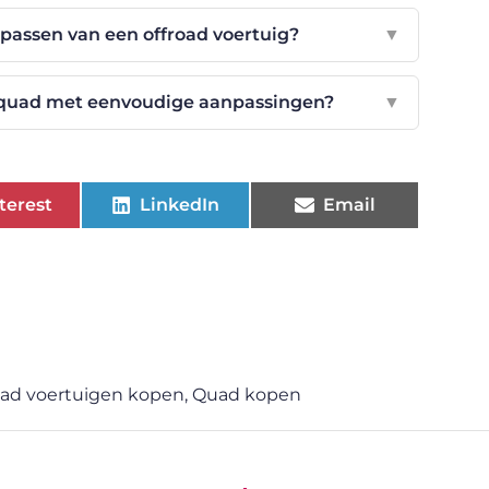
anpassen van een offroad voertuig?
▼
jn quad met eenvoudige aanpassingen?
▼
terest
LinkedIn
Email
oad voertuigen kopen
,
Quad kopen