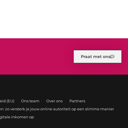
Praat met ons
eid (EU)
Ons team
Over ons
Partners
: zo versterk je jouw online autoriteit op een slimme manier
igitale inkomen op