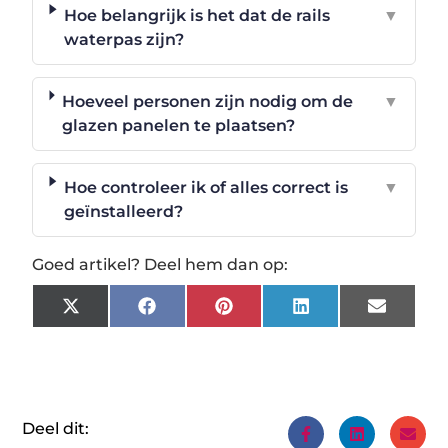
Hoe belangrijk is het dat de rails
▼
waterpas zijn?
Hoeveel personen zijn nodig om de
▼
glazen panelen te plaatsen?
Hoe controleer ik of alles correct is
▼
geïnstalleerd?
Goed artikel? Deel hem dan op:
X
Facebook
Pinterest
LinkedIn
Email
(Twitter)
Deel dit: