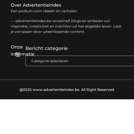
Over Advertentieindex
Een podium voor ideeën en verhalen.
— advertentieindex.be verzamelt blogs en artikelen vol
inspiratie, creativiteit en inzichten uit het dagelijks leven. Laat
je verrassen door uiteenlopende content.
Onze
Bericht categorie
informatie
Goede backlinks kopen: zo versterk je jouw online autoriteit op een slimme manier
Geld online verdienen: zo bouw je stap voor stap jouw digitale inkomen op
@2025 www.advertentieindex.be. All Right Reserved.​