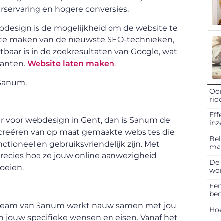
erservaring en hogere conversies.
bdesign is de mogelijkheid om de website te
 te maken van de nieuwste SEO-technieken,
tbaar is in de zoekresultaten van Google, wat
lanten.
Website laten maken
.
 Sanum.
Oor
rio
Eff
er voor webdesign in Gent, dan is Sanum de
inz
t creëren van op maat gemaakte websites die
Bel
unctioneel en gebruiksvriendelijk zijn. Met
ma
recies hoe ze jouw online aanwezigheid
De 
roeien.
won
Een
bed
t team van Sanum werkt nauw samen met jou
Hoe
n jouw specifieke wensen en eisen. Vanaf het