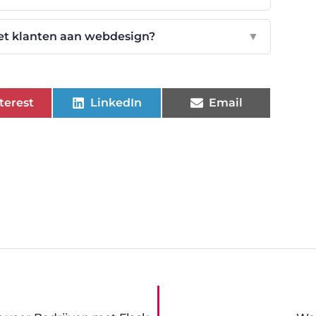
t klanten aan webdesign?
▼
terest
LinkedIn
Email