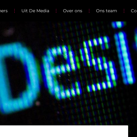
ners
Uit De Media
Over ons
Ons team
Co