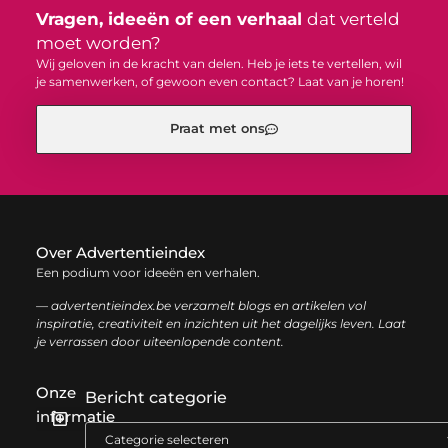
Vragen, ideeën of een verhaal
dat verteld
moet worden?
Wij geloven in de kracht van delen. Heb je iets te vertellen, wil
je samenwerken, of gewoon even contact? Laat van je horen!
Praat met ons
Over Advertentieindex
Een podium voor ideeën en verhalen.
— advertentieindex.be verzamelt blogs en artikelen vol
inspiratie, creativiteit en inzichten uit het dagelijks leven. Laat
je verrassen door uiteenlopende content.
Onze
Bericht categorie
informatie
Goede backlinks kopen: zo versterk je jouw online autoriteit op een slimme manier
Geld online verdienen: zo bouw je stap voor stap jouw digitale inkomen op