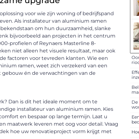
urzame upgrade
lossing voor wie zijn woning of bedrijfspand
even. Als installateur van aluminium ramen
e bekendstaan om hun duurzaamheid, slanke
Denk bijvoorbeeld aan projecten in het centrum
00-profielen of Reynaers Masterline 8-
ken niet alleen het visuele resultaat, maar ook
Oor
de factoren voor tevreden klanten. Wie een
rio
uminium ramen, weet zich verzekerd van een
Eff
 het gebouw én de verwachtingen van de
inz
Bel
ma
erk? Dan is dit het ideale moment om te
De 
won
ndige installateur van aluminium ramen. Kies
omfort en bespaar op lange termijn. Laat u
Een
bed
n maatwerk leveren met oog voor detail. Vraag
tdek hoe uw renovatieproject vorm krijgt met
Hoe
.