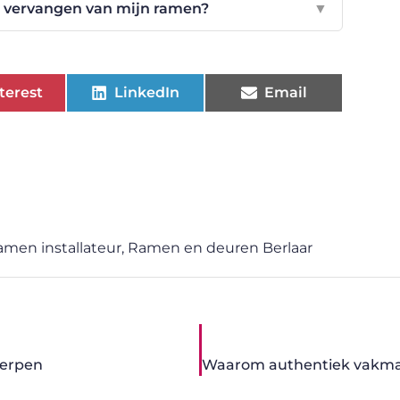
t vervangen van mijn ramen?
▼
terest
LinkedIn
Email
men installateur
,
Ramen en deuren Berlaar
werpen