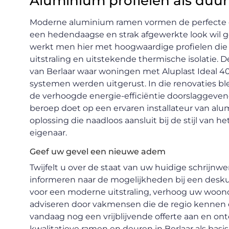
Aluminium profielen als du
Moderne aluminium ramen vormen de perfecte op
een hedendaagse en strak afgewerkte look wil g
werkt men hier met hoogwaardige profielen di
uitstraling en uitstekende thermische isolatie. 
van Berlaar waar woningen met Aluplast Ideal 40
systemen werden uitgerust. In die renovaties ble
de verhoogde energie-efficiëntie doorslaggeven
beroep doet op een ervaren installateur van al
oplossing die naadloos aansluit bij de stijl van
eigenaar.
Geef uw gevel een nieuwe adem
Twijfelt u over de staat van uw huidige schrijnw
informeren naar de mogelijkheden bij een desku
voor een moderne uitstraling, verhoog uw woonc
adviseren door vakmensen die de regio kennen e
vandaag nog een vrijblijvende offerte aan en on
kwalitatieve ramen en deuren in Berlaar als basis