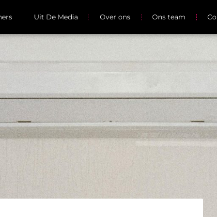
ners
Uit De Media
Over ons
Ons team
Co