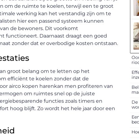
 om de ruimte te koelen, terwijl een te groot
timale werking kan het verstandig zijn om te
ialisten hier een passend systeem kunnen
 van de bewoners. Dit voorkomt
ënt functioneert. Daarnaast draagt een goed
imaat zonder dat er overbodige kosten ontstaan.
staties
Oor
rio
van groot belang om te letten op het
Eff
inz
m efficiënt te koelen zonder dat de
voor airco kopen harenkan men profiteren van
Bel
ma
 vermogen om ruimtes snel op de juiste
rgiebesparende functies zoals timers en
De 
won
rt hoog blijft. Zo wordt het hele jaar door een
Een
bed
heid
Hoe