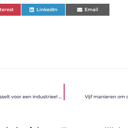
terest
LinkedIn
Email
Hoe kies je het juiste architectenbureau in Hasselt voor een industrieel bouwproject?
Vijf manieren om