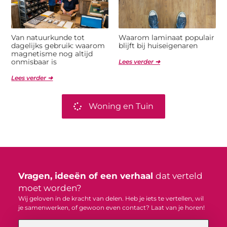
Van natuurkunde tot
Waarom laminaat populair
dagelijks gebruik: waarom
blijft bij huiseigenaren
magnetisme nog altijd
onmisbaar is
Lees verder ➜
Lees verder ➜
Woning en Tuin
Vragen, ideeën of een verhaal
dat verteld
moet worden?
Wij geloven in de kracht van delen. Heb je iets te vertellen, wil
je samenwerken, of gewoon even contact? Laat van je horen!