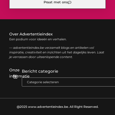
Praat met ons
Over Advertentieindex
Een podium voor ideeën en verhalen.
— advertentieindex.be verzamelt blogs en artikelen vol
inspiratie, creativiteit en inzichten uit het dagelijks leven. Laat
je verrassen door uiteenlopende content.
Onze
Bericht categorie
informatie
Goede backlinks kopen: zo versterk je jouw online autoriteit op een slimme manier
Geld online verdienen: zo bouw je stap voor stap jouw digitale inkomen op
@2025 www.advertentieindex.be. All Right Reserved.​