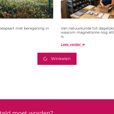
bespaart met beregening in
Van natuurkunde tot dagelijks
waarom magnetisme nog alti
is
Lees verder ➜
Winkelen
rteld moet worden?