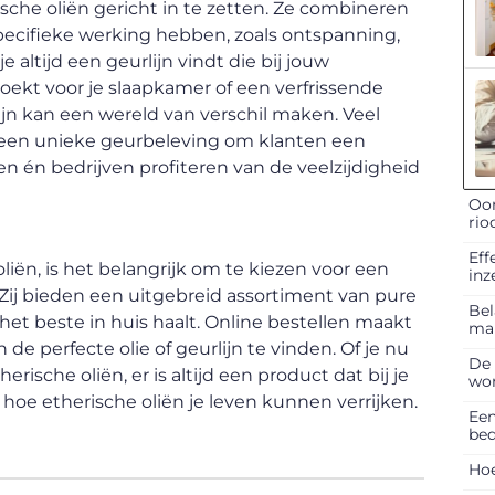
sche oliën gericht in te zetten. Ze combineren
pecifieke werking hebben, zoals ontspanning,
e altijd een geurlijn vindt die bij jouw
oekt voor je slaapkamer of een verfrissende
ijn kan een wereld van verschil maken. Veel
een unieke geurbeleving om klanten een
en én bedrijven profiteren van de veelzijdigheid
Oor
rio
Eff
oliën, is het belangrijk om te kiezen voor een
inz
 Zij bieden een uitgebreid assortiment van pure
Bel
 het beste in huis haalt. Online bestellen maakt
ma
 perfecte olie of geurlijn te vinden. Of je nu
De 
ische oliën, er is altijd een product dat bij je
won
 hoe etherische oliën je leven kunnen verrijken.
Een
bed
Hoe