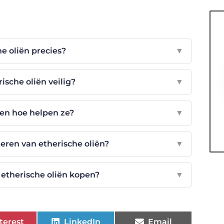
he oliën precies?
▼
ische oliën veilig?
▼
 en hoe helpen ze?
▼
eren van etherische oliën?
▼
etherische oliën kopen?
▼
terest
LinkedIn
Email