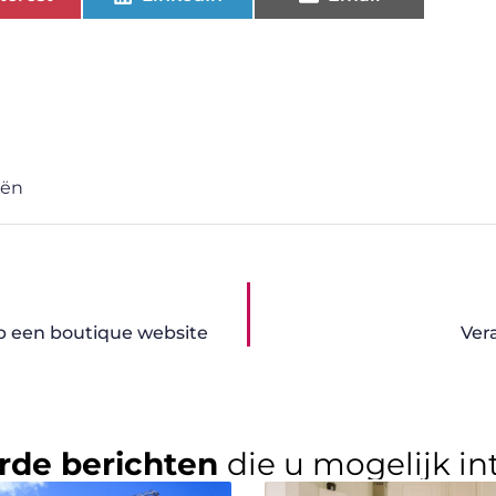
iën
p een boutique website
Ver
rde berichten
die u mogelijk in