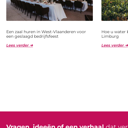
Een zaal huren in West-Vlaanderen voor
Hoe u water 
een geslaagd bedrijfsfeest
Limburg
Lees verder ➜
Lees verder ➜
Vragen, ideeën of een verhaal
dat ve