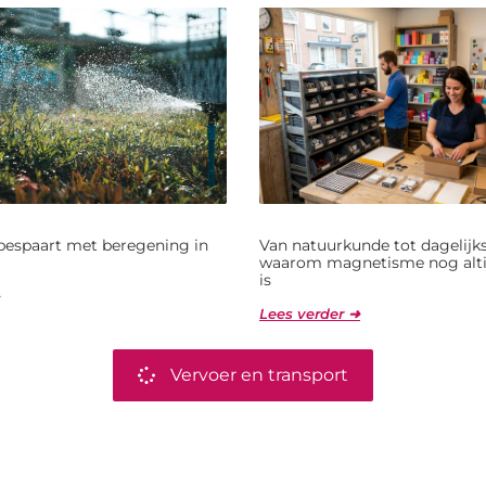
bespaart met beregening in
Van natuurkunde tot dagelijks
waarom magnetisme nog alti
is
Lees verder ➜
Vervoer en transport