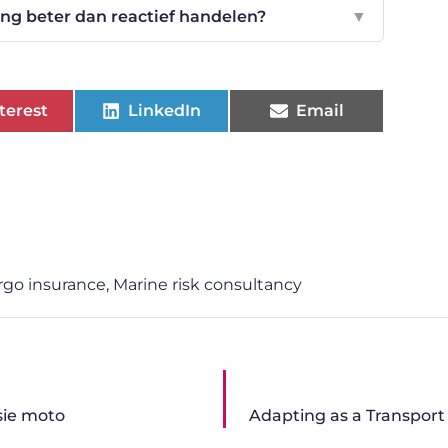
ing beter dan reactief handelen?
▼
terest
LinkedIn
Email
rgo insurance
,
Marine risk consultancy
sie moto
Adapting as a Transpor