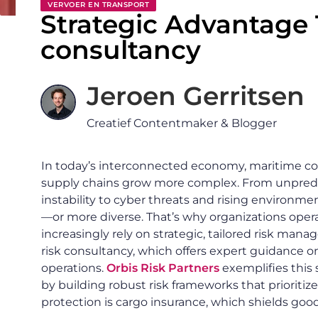
VERVOER EN TRANSPORT
Strategic Advantage 
consultancy
Jeroen Gerritsen
Creatief Contentmaker & Blogger
In today’s interconnected economy, maritime c
supply chains grow more complex. From unpredic
instability to cyber threats and rising environme
—or more diverse. That’s why organizations opera
increasingly rely on strategic, tailored risk mana
risk consultancy, which offers expert guidance on
operations.
Orbis Risk Partners
exemplifies this 
by building robust risk frameworks that prioritiz
protection is cargo insurance, which shields good