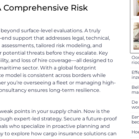
 A Comprehensive Risk
ar beyond surface-level evaluations. A truly
-end support that addresses legal, technical,
h assessments, tailored risk modeling, and
 potential threats before they escalate. Key
Oor
bility, and loss of hire coverage—all designed to
rio
maritime sector. With a global footprint
Eff
e model is consistent across borders while
inz
r you’re overseeing a fleet or managing high-
Bel
consultancy ensures long-term resilience.
ma
De 
won
 weak points in your supply chain. Now is the
Een
rough expert-led strategy. Secure a future-proof
bed
als who specialize in proactive planning and
Hoe
ay to explore how cargo insurance solutions can