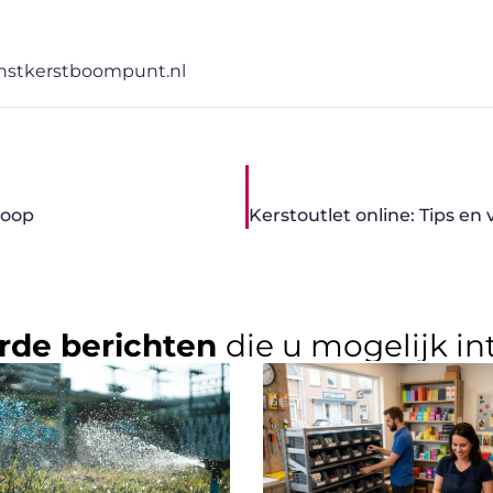
nstkerstboompunt.nl
koop
rde berichten
die u mogelijk in