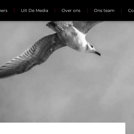
ners
Uit De Media
Over ons
Ons team
Co