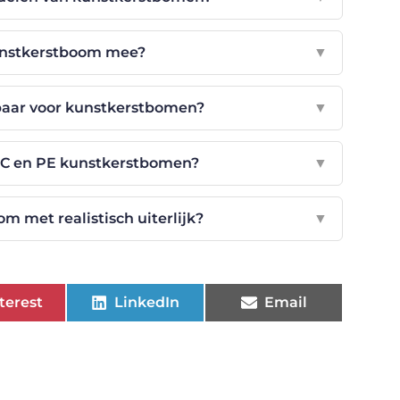
unstkerstboom mee?
▼
baar voor kunstkerstbomen?
▼
PVC en PE kunstkerstbomen?
▼
m met realistisch uiterlijk?
▼
terest
LinkedIn
Email