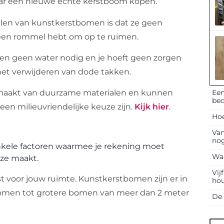
jaar een nieuwe echte kerstboom kopen.
elen van kunstkerstbomen is dat ze geen
 geen rommel hebt om op te ruimen.
 geen water nodig en je hoeft geen zorgen
et verwijderen van dode takken.
Een
maakt van duurzame materialen en kunnen
bed
een milieuvriendelijke keuze zijn.
Kijk hier
.
Hoe
Van
nog
nkele factoren waarmee je rekening moet
Waa
uze maakt.
Vij
est voor jouw ruimte. Kunstkerstbomen zijn er in
ho
 bomen tot grotere bomen van meer dan 2 meter
De 