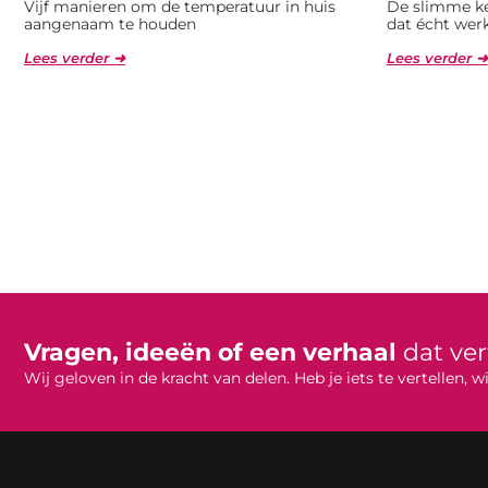
Vijf manieren om de temperatuur in huis
De slimme ke
aangenaam te houden
dat écht wer
Lees verder ➜
Lees verder ➜
Vragen, ideeën of een verhaal
dat ve
Wij geloven in de kracht van delen. Heb je iets te vertellen,