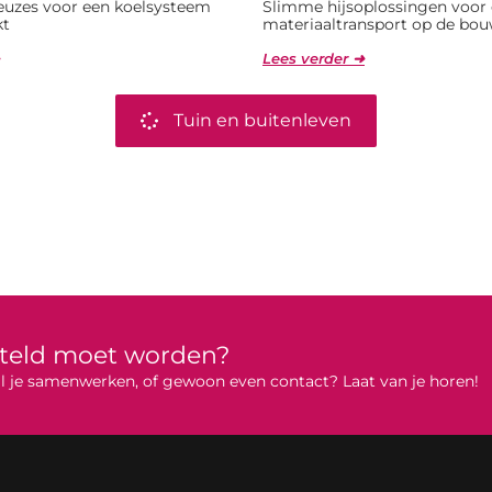
uzes voor een koelsysteem
Slimme hijsoplossingen voor e
kt
materiaaltransport op de bou
Lees verder ➜
Tuin en buitenleven
rteld moet worden?
 wil je samenwerken, of gewoon even contact? Laat van je horen!