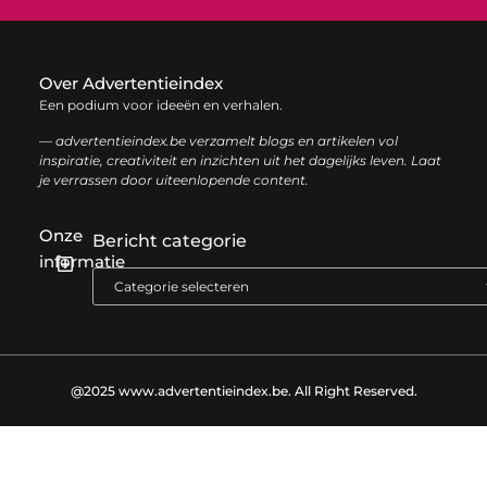
Over Advertentieindex
Een podium voor ideeën en verhalen.
— advertentieindex.be verzamelt blogs en artikelen vol
inspiratie, creativiteit en inzichten uit het dagelijks leven. Laat
je verrassen door uiteenlopende content.
Onze
Bericht categorie
informatie
Goede backlinks kopen: zo versterk je jouw online autoriteit op een slimme manier
Geld online verdienen: zo bouw je stap voor stap jouw digitale inkomen op
@2025 www.advertentieindex.be. All Right Reserved.​