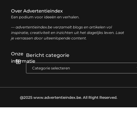
Over Advertentieindex
Een podium voor ideeën en verhalen.
— advertentieindex.be verzamelt blogs en artikelen vol
inspiratie, creativiteit en inzichten uit het dagelijks leven. Laat
je verrassen door uiteenlopende content.
Onze
Bericht categorie
informatie
Goede backlinks kopen: zo versterk je jouw online autoriteit op een slimme manier
Geld online verdienen: zo bouw je stap voor stap jouw digitale inkomen op
@2025 www.advertentieindex.be. All Right Reserved.​