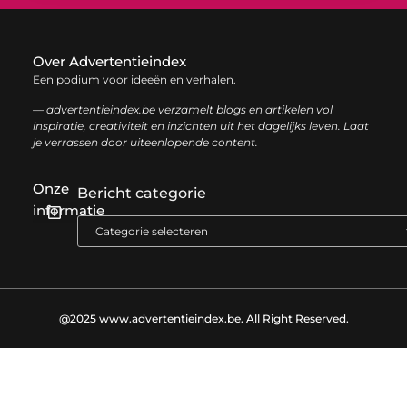
Over Advertentieindex
Een podium voor ideeën en verhalen.
— advertentieindex.be verzamelt blogs en artikelen vol
inspiratie, creativiteit en inzichten uit het dagelijks leven. Laat
je verrassen door uiteenlopende content.
Onze
Bericht categorie
informatie
Goede backlinks kopen: zo versterk je jouw online autoriteit op een slimme manier
Geld online verdienen: zo bouw je stap voor stap jouw digitale inkomen op
@2025 www.advertentieindex.be. All Right Reserved.​