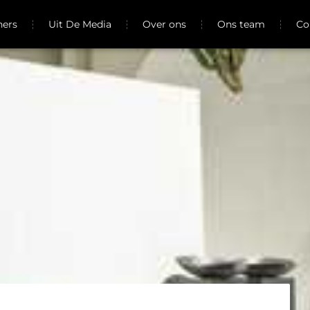
ners
Uit De Media
Over ons
Ons team
Co