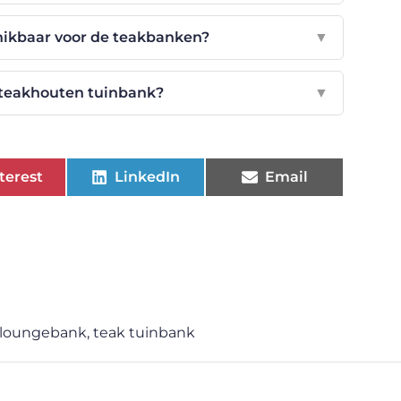
hikbaar voor de teakbanken?
▼
 teakhouten tuinbank?
▼
terest
LinkedIn
Email
 loungebank
,
teak tuinbank