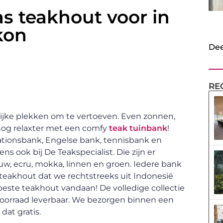
s teakhout voor in
kon
Dee
RE
rlijke plekken om te vertoeven. Even zonnen,
nog relaxter met een comfy
teak tuinbank
!
tationsbank, Engelse bank, tennisbank en
s ook bij De Teakspecialist. Die zijn er
auw, ecru, mokka, linnen en groen. Iedere bank
teakhout dat we rechtstreeks uit Indonesië
ste teakhout vandaan! De volledige collectie
it voorraad leverbaar. We bezorgen binnen een
at gratis.