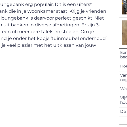
ungebank erg populair. Dit is een uiterst
ank die in je woonkamer staat. Krijg je vrienden
 loungebank is daarvoor perfect geschikt. Niet
 uit banken in diverse afmetingen. Er zijn 3-
ef een of meerdere tafels en stoelen. Om je
ind je onder het kopje ‘tuinmeubel onderhoud’
 je veel plezier met het uitkiezen van jouw
Een
bed
Hoe
Van
nog
Waa
Vij
ho
De 