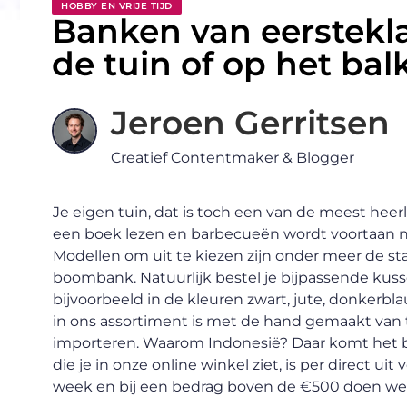
HOBBY EN VRIJE TIJD
Banken van eerstekla
de tuin of op het bal
Jeroen Gerritsen
Creatief Contentmaker & Blogger
Je eigen tuin, dat is toch een van de meest hee
een boek lezen en barbecueën wordt voortaan 
Modellen om uit te kiezen zijn onder meer de s
boombank. Natuurlijk bestel je bijpassende kussen
bijvoorbeeld in de kleuren zwart, jute, donkerbl
in ons assortiment is met de hand gemaakt van 
importeren. Waarom Indonesië? Daar komt het be
die je in onze online winkel ziet, is per direct u
week en bij een bedrag boven de €500 doen we d