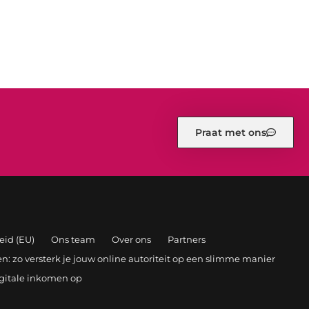
Praat met ons
eid (EU)
Ons team
Over ons
Partners
: zo versterk je jouw online autoriteit op een slimme manier
igitale inkomen op