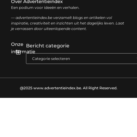
Over Advertentieindex
Een podium voor ideeën en verhalen.
— advertentieindex.be verzamelt blogs en artikelen vol
inspiratie, creativiteit en inzichten uit het dagelijks leven. Laat
je verrassen door uiteenlopende content.
Onze
Bericht categorie
informatie
Goede backlinks kopen: zo versterk je jouw online autoriteit op een slimme manier
Geld online verdienen: zo bouw je stap voor stap jouw digitale inkomen op
@2025 www.advertentieindex.be. All Right Reserved.​