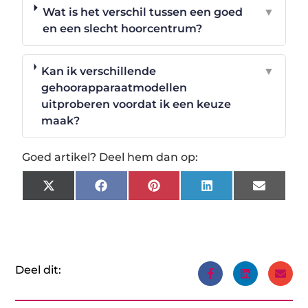
Wat is het verschil tussen een goed
▼
en een slecht hoorcentrum?
Kan ik verschillende
▼
gehoorapparaatmodellen
uitproberen voordat ik een keuze
maak?
Goed artikel? Deel hem dan op:
X
Facebook
Pinterest
LinkedIn
Email
(Twitter)
Deel dit: