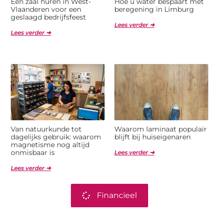
Een zaal huren in West-
Hoe u water bespaart met
Vlaanderen voor een
beregening in Limburg
geslaagd bedrijfsfeest
Lees verder ➜
Lees verder ➜
Van natuurkunde tot
Waarom laminaat populair
dagelijks gebruik: waarom
blijft bij huiseigenaren
magnetisme nog altijd
onmisbaar is
Lees verder ➜
Lees verder ➜
Financieel