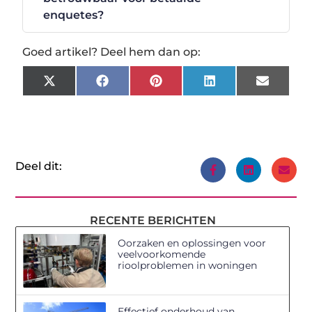
enquetes?
Goed artikel? Deel hem dan op:
X
Facebook
Pinterest
LinkedIn
Email
(Twitter)
Deel dit:
RECENTE BERICHTEN
Oorzaken en oplossingen voor
veelvoorkomende
rioolproblemen in woningen
Effectief onderhoud van