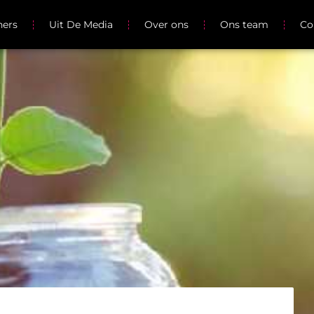
ners
Uit De Media
Over ons
Ons team
Co