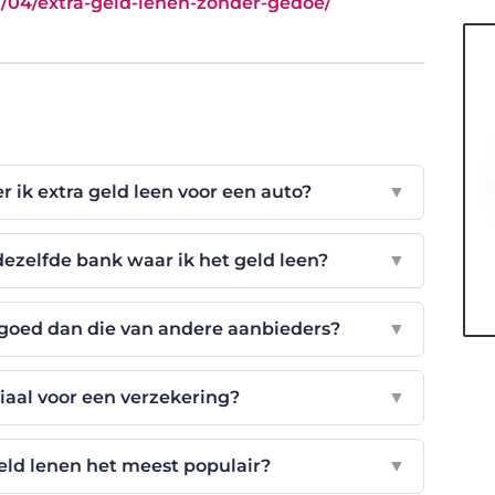
/04/extra-geld-lenen-zonder-gedoe/
r ik extra geld leen voor een auto?
▼
 dezelfde bank waar ik het geld leen?
▼
 goed dan die van andere aanbieders?
▼
ciaal voor een verzekering?
▼
eld lenen het meest populair?
▼