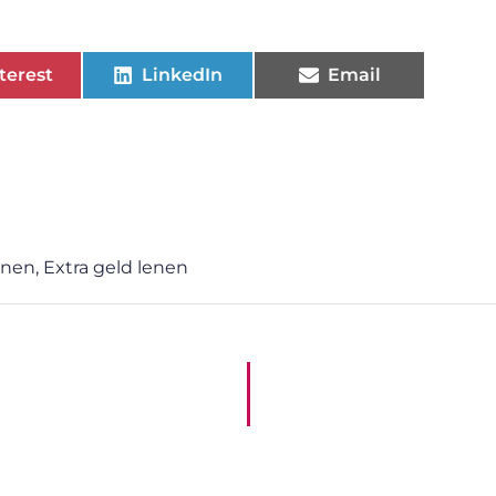
terest
LinkedIn
Email
enen
,
Extra geld lenen