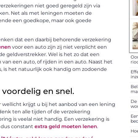
erzekeringen niet goed geregeld zijn via
ken. Net als met leningen moeten de
ende een goedkope, maar ook goede
enken dat een daarbij behorende verzekering
lenen
voor een auto zijn zij niet verplicht een
de geldverstrekker. Wel is het zo dat een
Oor
van een auto, of rijden in een auto. Naast het
rio
 is, is het natuurlijk ook handig om zodoende
Eff
inz
Bel
 voordelig en snel.
ma
De 
wellicht krijgt u bij het aanbod van een lening
won
nk ten alle tijden of de verzekering
Een
ring is veelal niet handig. Een verzekering is
bed
u dus constant
extra geld moeten lenen
.
Hoe