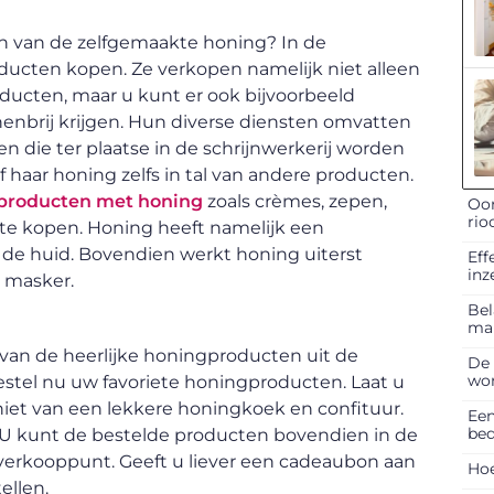
n van de zelfgemaakte honing? In de
ducten kopen. Ze verkopen namelijk niet alleen
ucten, maar u kunt er ook bijvoorbeeld
enbrij krijgen. Hun diverse diensten omvatten
n die ter plaatse in de schrijnwerkerij worden
haar honing zelfs in tal van andere producten.
producten met honing
zoals crèmes, zepen,
Oor
rio
te kopen. Honing heeft namelijk een
p de huid. Bovendien werkt honing uiterst
Eff
inz
 masker.
Bel
ma
 van de heerlijke honingproducten uit de
De 
won
bestel nu uw favoriete honingproducten. Laat u
et van een lekkere honingkoek en confituur.
Een
bed
! U kunt de bestelde producten bovendien in de
verkooppunt. Geeft u liever een cadeaubon aan
Hoe
ellen.