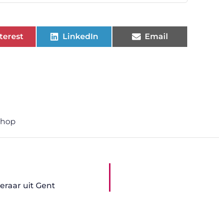
terest
LinkedIn
Email
shop
eraar uit Gent