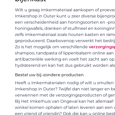
Wilt u graag imkermateriaal aankopen of proeve
Imkershop in Outer kunt u zeer diverse bijenpro
een verscheidenheid aan honingsoorten en -prod
honingwafels, dranken of stuifmeel en koninginn
zelfs imkermateriaal zoals houten kasten en rame
geproduceerd. Daarbovenop verwerkt het bedrijf 
Zo is het mogelijk om verschillende
verzorgings
shampoo, tandpasta of lippenbalsem online aan 
antibacteriële werking en voelt het zacht aan o
hydraterend en kan het dus gebruikt worden als
Bestel uw bij-zondere producten
Heeft u imkermaterialen nodig of wilt u smullen
imkershop in Outer? Twijfel dan niet langer en 
verwennen met de verzorgingsproducten of geni
Bij Het Imkerhuis van Ongeval kan het allemaal
winkel komen ophalen of laten leveren aan een 
een vriend of vriendin? Ook die kan u online best