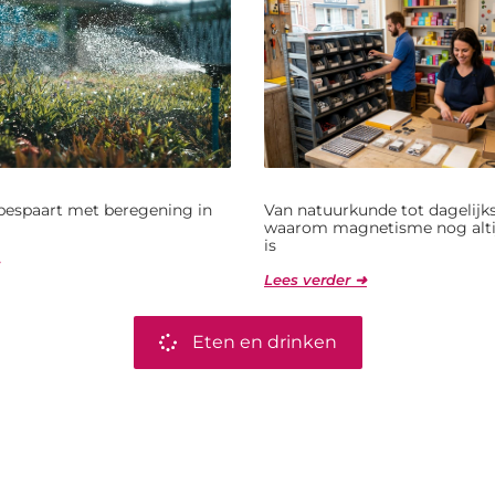
bespaart met beregening in
Van natuurkunde tot dagelijks
waarom magnetisme nog alti
is
Lees verder ➜
Eten en drinken