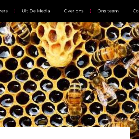
ners
Uit De Media
Over ons
Ons team
Co