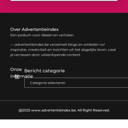
Over Advertentieindex
Een podium voor ideeën en verhalen.
— advertentieindex.be verzamelt blogs en artikelen vol
inspiratie, creativiteit en inzichten uit het dagelijks leven. Laat
je verrassen door uiteenlopende content.
Onze
Bericht categorie
informatie
Goede backlinks kopen: zo versterk je jouw online autoriteit op een slimme manier
Geld online verdienen: zo bouw je stap voor stap jouw digitale inkomen op
@2025 www.advertentieindex.be. All Right Reserved.​