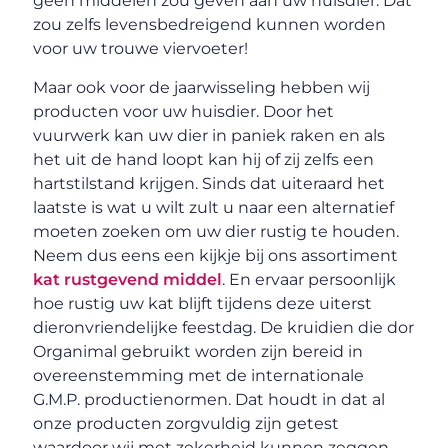
geen middelen zou geven aan uw huisdier. Dat
zou zelfs levensbedreigend kunnen worden
voor uw trouwe viervoeter!
Maar ook voor de jaarwisseling hebben wij
producten voor uw huisdier. Door het
vuurwerk kan uw dier in paniek raken en als
het uit de hand loopt kan hij of zij zelfs een
hartstilstand krijgen. Sinds dat uiteraard het
laatste is wat u wilt zult u naar een alternatief
moeten zoeken om uw dier rustig te houden.
Neem dus eens een kijkje bij ons assortiment
kat rustgevend middel
. En ervaar persoonlijk
hoe rustig uw kat blijft tijdens deze uiterst
dieronvriendelijke feestdag. De kruidien die dor
Organimal gebruikt worden zijn bereid in
overeenstemming met de internationale
G.M.P. productienormen. Dat houdt in dat al
onze producten zorgvuldig zijn getest
waardoor wij met zekerheid kunnen zeggen