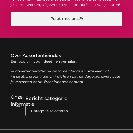
je samenwerken, of gewoon even contact? Laat van je horen!
Praat met ons
Over Advertentieindex
Een podium voor ideeën en verhalen.
— advertentieindex.be verzamelt blogs en artikelen vol
inspiratie, creativiteit en inzichten uit het dagelijks leven. Laat
je verrassen door uiteenlopende content.
Onze
Bericht categorie
informatie
Goede backlinks kopen: zo versterk je jouw online autoriteit op een slimme manier
Geld online verdienen: zo bouw je stap voor stap jouw digitale inkomen op