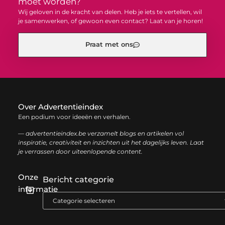
moet worden?
Wij geloven in de kracht van delen. Heb je iets te vertellen, wil
je samenwerken, of gewoon even contact? Laat van je horen!
Praat met ons
Over Advertentieindex
Een podium voor ideeën en verhalen.
— advertentieindex.be verzamelt blogs en artikelen vol
inspiratie, creativiteit en inzichten uit het dagelijks leven. Laat
je verrassen door uiteenlopende content.
Onze
Bericht categorie
informatie
Goede backlinks kopen: zo versterk je jouw online autoriteit op een slimme manier
Geld online verdienen: zo bouw je stap voor stap jouw digitale inkomen op