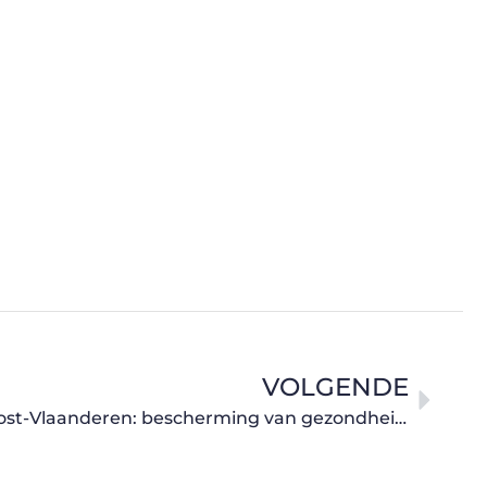
VOLGENDE
Uw asbestdeskundige in Oost-Vlaanderen: bescherming van gezondheid en milieu