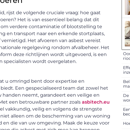
voeren
, rijst de volgende cruciale vraag: hoe gaat
eren? Het is van essentieel belang dat dit
om verdere contaminatie of blootstelling te
g en transport naar een erkende stortplaats,
vernietigd. Het afvoeren van asbest vereist
nationale regelgeving rondom afvalbeheer. Het
Oor
form deze richtlijnen wordt uitgevoerd, is een
rio
n specialisten wordt overgelaten.
Eff
inz
dat u omringd bent door expertise en
Bel
ma
 biedt. Een gespecialiseerd team dat zowel het
uw handen neemt, garandeert een veilige en
De 
won
 Met een betrouwbare partner zoals
asbitech.eu
el vakkundig, veilig en volgens de strengste
Een
bed
 niet alleen om de bescherming van uw woning
d en die van uw omgeving. Maak de keuze voor
Hoe
zorgen die asbest met zich mee kan brengen.