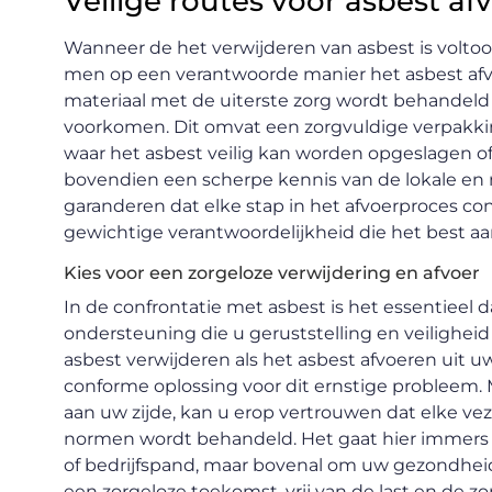
Veilige routes voor asbest af
Wanneer de het verwijderen van asbest is voltooid
men op een verantwoorde manier het asbest afvo
materiaal met de uiterste zorg wordt behandeld 
voorkomen. Dit omvat een zorgvuldige verpakkin
waar het asbest veilig kan worden opgeslagen of 
bovendien een scherpe kennis van de lokale en 
garanderen dat elke stap in het afvoerproces con
gewichtige verantwoordelijkheid die het best aa
Kies voor een zorgeloze verwijdering en afvoer
In de confrontatie met asbest is het essentieel 
ondersteuning die u geruststelling en veiligheid
asbest verwijderen als het asbest afvoeren uit 
conforme oplossing voor dit ernstige probleem.
aan uw zijde, kan u erop vertrouwen dat elke vez
normen wordt behandeld. Het gaat hier immers
of bedrijfspand, maar bovenal om uw gezondhei
een zorgeloze toekomst, vrij van de last en de 