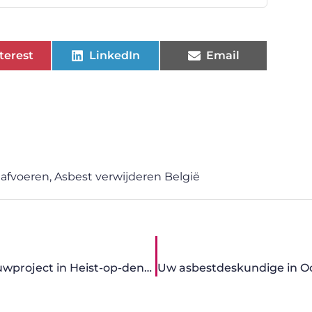
terest
LinkedIn
Email
 afvoeren
,
Asbest verwijderen België
Het belang van vloerwerken in jouw nieuwbouwproject in Heist-op-den-Berg