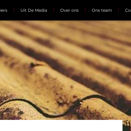
ners
Uit De Media
Over ons
Ons team
Co