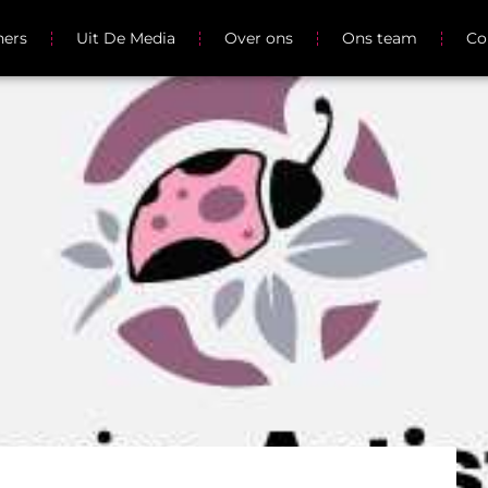
ners
Uit De Media
Over ons
Ons team
Co