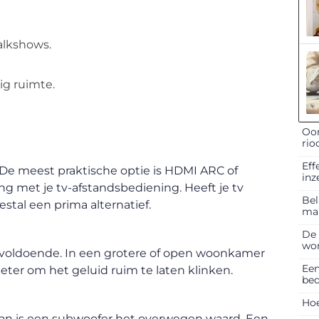
talkshows.
ig ruimte.
Oor
rio
Eff
. De meest praktische optie is HDMI ARC of
inz
ng met je tv-afstandsbediening. Heeft je tv
Bel
stal een prima alternatief.
ma
De 
won
 voldoende. In een grotere of open woonkamer
Een
ter om het geluid ruim te laten klinken.
bed
Hoe
k, dan is een subwoofer het overwegen waard. Een