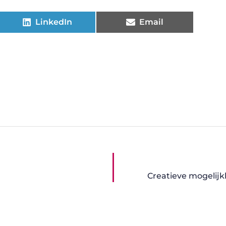
LinkedIn
Email
Creatieve mogelij