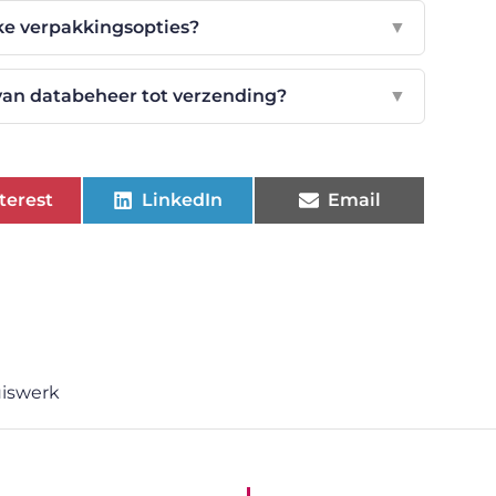
jke verpakkingsopties?
▼
 van databeheer tot verzending?
▼
terest
LinkedIn
Email
iswerk