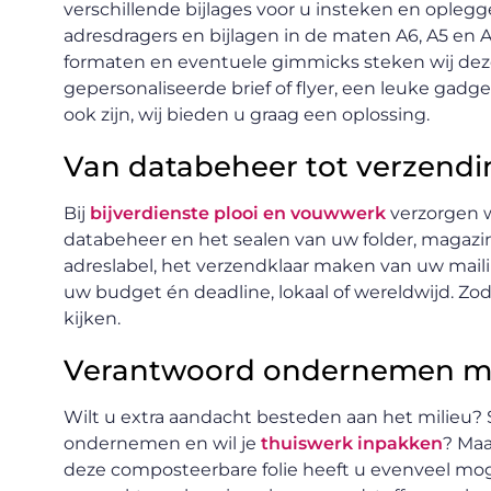
verschillende bijlages voor u insteken en opleg
adresdragers en bijlagen in de maten A6, A5 en A
formaten en eventuele gimmicks steken wij dez
gepersonaliseerde brief of flyer, een leuke gadg
ook zijn, wij bieden u graag een oplossing.
Van databeheer tot verzendi
Bij
bijverdienste plooi en vouwwerk
verzorgen w
databeheer en het sealen van uw folder, magazin
adreslabel, het verzendklaar maken van uw maili
uw budget én deadline, lokaal of wereldwijd. Zo
kijken.
Verantwoord ondernemen met
Wilt u extra aandacht besteden aan het milieu?
ondernemen en wil je
thuiswerk inpakken
? Maa
deze composteerbare folie heeft u evenveel moge