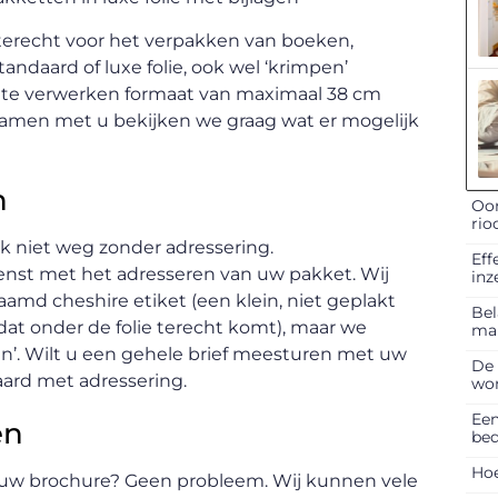
s terecht voor het verpakken van boeken,
andaard of luxe folie, ook wel ‘krimpen’
 te verwerken formaat van maximaal 38 cm
amen met u bekijken we graag wat er mogelijk
n
Oor
rio
k niet weg zonder adressering.
Eff
ienst met het adresseren van uw pakket. Wij
inz
md cheshire etiket (een klein, niet geplakt
Bel
at onder de folie terecht komt), maar we
ma
en’. Wilt u een gehele brief meesturen met uw
De 
aard met adressering.
won
Een
en
bed
Hoe
 uw brochure? Geen probleem. Wij kunnen vele