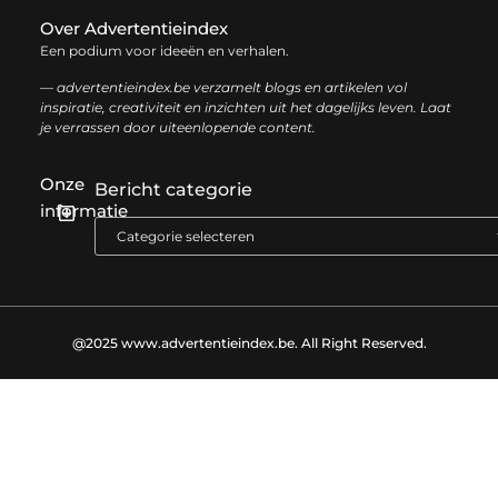
Over Advertentieindex
Een podium voor ideeën en verhalen.
— advertentieindex.be verzamelt blogs en artikelen vol
inspiratie, creativiteit en inzichten uit het dagelijks leven. Laat
je verrassen door uiteenlopende content.
Onze
Bericht categorie
informatie
Goede backlinks kopen: zo versterk je jouw online autoriteit op een slimme manier
Geld online verdienen: zo bouw je stap voor stap jouw digitale inkomen op
@2025 www.advertentieindex.be. All Right Reserved.​