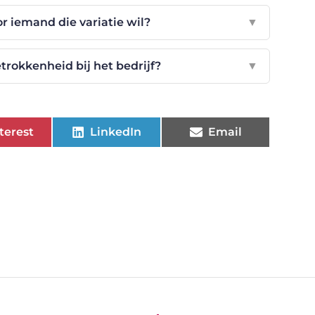
or iemand die variatie wil?
▼
rokkenheid bij het bedrijf?
▼
terest
LinkedIn
Email