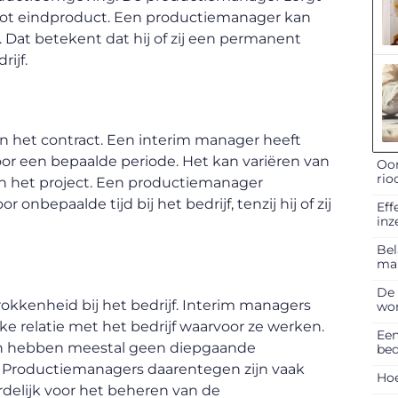
of tot eindproduct. Een productiemanager kan
jf. Dat betekent dat hij of zij een permanent
rijf.
an het contract. Een interim manager heeft
or een bepaalde periode. Het kan variëren van
Oor
rio
an het project. Een productiemanager
nbepaalde tijd bij het bedrijf, tenzij hij of zij
Eff
inz
Bel
ma
De 
rokkenheid bij het bedrijf. Interim managers
won
 relatie met het bedrijf waarvoor ze werken.
Een
n en hebben meestal geen diepgaande
bed
. Productiemanagers daarentegen zijn vaak
Hoe
rdelijk voor het beheren van de