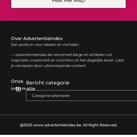
Praat met ons
Over Advertentieindex
Een podium voor ideeën en verhalen.
— advertentieindex.be verzamelt blogs en artikelen vol
inspiratie, creativiteit en inzichten uit het dagelijks leven. Laat
je verrassen door uiteenlopende content.
Onze
Bericht categorie
informatie
Goede backlinks kopen: zo versterk je jouw online autoriteit op een slimme manier
Geld online verdienen: zo bouw je stap voor stap jouw digitale inkomen op
@2025 www.advertentieindex.be. All Right Reserved.​