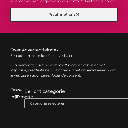
je samenwerken, of gewoon even contact? Laat van je horen!
Praat met ons
Over Advertentieindex
Een podium voor ideeën en verhalen.
— advertentieindex.be verzamelt blogs en artikelen vol
inspiratie, creativiteit en inzichten uit het dagelijks leven. Laat
je verrassen door uiteenlopende content.
Onze
Bericht categorie
informatie
Goede backlinks kopen: zo versterk je jouw online autoriteit op een slimme manier
Geld online verdienen: zo bouw je stap voor stap jouw digitale inkomen op