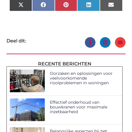
X
Facebook
Pinterest
LinkedIn
Email
(Twitter)
Deel dit:
RECENTE BERICHTEN
Oorzaken en oplossingen voor
veelvoorkomende
rioolproblemen in woningen
Effectief onderhoud van
bouwkranen voor maximale
inzetbaarheid
Belangrijke aspecten bij het