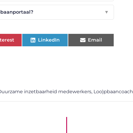
pbaanportaal?
▼
terest
LinkedIn
Email
Duurzame inzetbaarheid medewerkers
,
Loo)pbaancoach