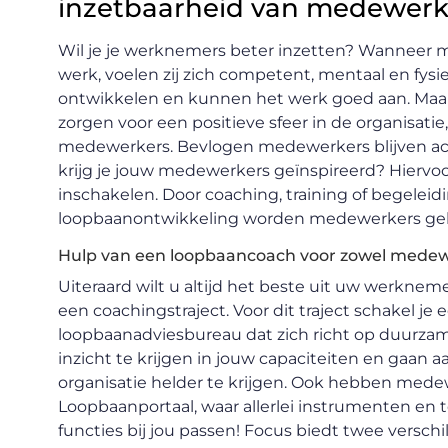
inzetbaarheid van medewerk
Wil je je werknemers beter inzetten? Wanneer 
werk, voelen zij zich competent, mentaal en fysiek
ontwikkelen en kunnen het werk goed aan. Maar
zorgen voor een positieve sfeer in de organisati
medewerkers. Bevlogen medewerkers blijven act
krijg je jouw medewerkers geïnspireerd? Hiervo
inschakelen. Door coaching, training of begelei
loopbaanontwikkeling worden medewerkers geh
Hulp van een loopbaancoach voor zowel medew
Uiteraard wilt u altijd het beste uit uw werknem
een coachingstraject. Voor dit traject schakel j
loopbaanadviesbureau dat zich richt op duurzam
inzicht te krijgen in jouw capaciteiten en gaan
organisatie helder te krijgen. Ook hebben med
Loopbaanportaal, waar allerlei instrumenten en t
functies bij jou passen! Focus biedt twee versch