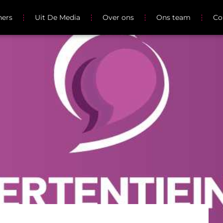
ners
Uit De Media
Over ons
Ons team
Co