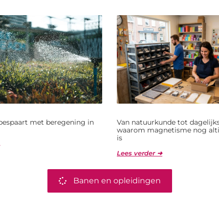
bespaart met beregening in
Van natuurkunde tot dagelijks
waarom magnetisme nog alti
is
Lees verder ➜
Banen en opleidingen