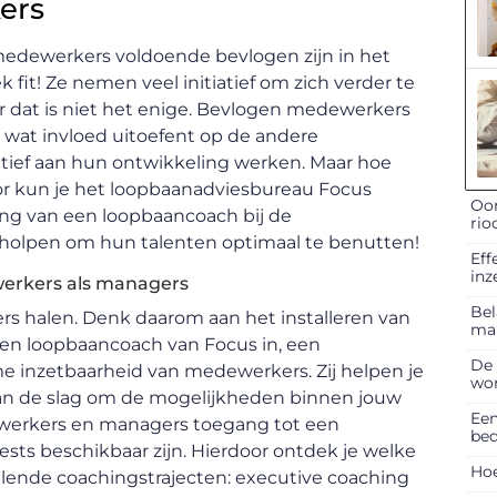
ers
medewerkers voldoende bevlogen zijn in het
 fit! Ze nemen veel initiatief om zich verder te
 dat is niet het enige. Bevlogen medewerkers
e, wat invloed uitoefent op de andere
ief aan hun ontwikkeling werken. Maar hoe
or kun je het loopbaanadviesbureau Focus
Oor
ding van een loopbaancoach bij de
rio
olpen om hun talenten optimaal te benutten!
Eff
inz
erkers als managers
Bel
ers halen. Denk daarom aan het installeren van
ma
e een loopbaancoach van Focus in, een
De 
e inzetbaarheid van medewerkers. Zij helpen je
won
 aan de slag om de mogelijkheden binnen jouw
Een
ewerkers en managers toegang tot een
bed
ests beschikbaar zijn. Hierdoor ontdek je welke
Hoe
illende coachingstrajecten: executive coaching