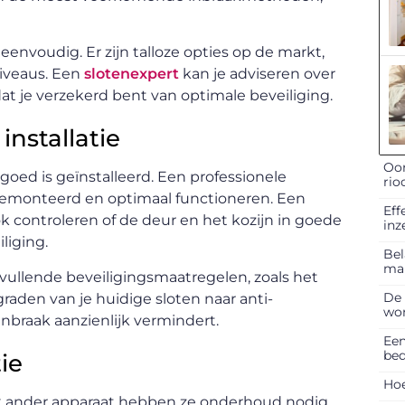
d eenvoudig. Er zijn talloze opties op de markt,
niveaus. Een
slotenexpert
kan je adviseren over
dat je verzekerd bent van optimale beveiliging.
installatie
Oor
et goed is geïnstalleerd. Een professionele
rio
jn gemonteerd en optimaal functioneren. Een
Eff
ook controleren of de deur en het kozijn in goede
inz
iliging.
Bel
ma
vullende beveiligingsmaatregelen, zoals het
De 
raden van je huidige sloten naar anti-
won
nbraak aanzienlijk vermindert.
Een
bed
ie
Hoe
lk ander apparaat hebben ze onderhoud nodig