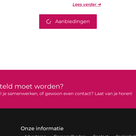
Lees verder ➜
Aanbiedingen
rteld moet worden?
 wil je samenwerken, of gewoon even contact? Laat van je horen!
Onze informatie