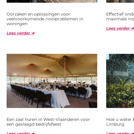
Oorzaken en oplossingen voor
Effectief on
veelvoorkomende rioolproblemen in
maximale inz
woningen
Lees verder ➜
Lees verder ➜
Een zaal huren in West-Vlaanderen voor
Hoe u water 
een geslaagd bedrijfsfeest
Limburg
Lees verder ➜
Lees verder ➜