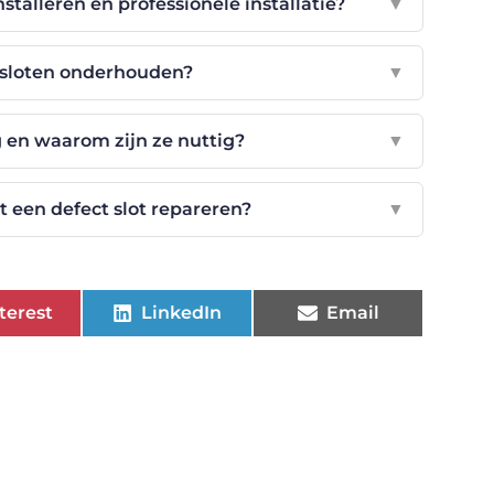
installeren en professionele installatie?
▼
 sloten onderhouden?
▼
g en waarom zijn ze nuttig?
▼
t een defect slot repareren?
▼
terest
LinkedIn
Email