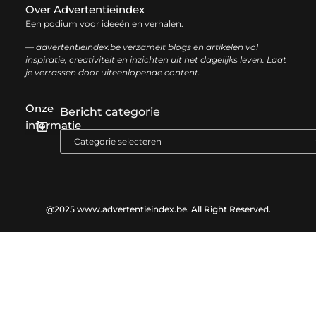
Over Advertentieindex
Een podium voor ideeën en verhalen.
— advertentieindex.be verzamelt blogs en artikelen vol
inspiratie, creativiteit en inzichten uit het dagelijks leven. Laat
je verrassen door uiteenlopende content.
Onze
Bericht categorie
informatie
Goede backlinks kopen: zo versterk je jouw online autoriteit op een slimme manier
Geld online verdienen: zo bouw je stap voor stap jouw digitale inkomen op
@2025 www.advertentieindex.be. All Right Reserved.​