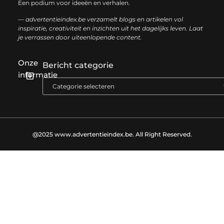
Een podium voor ideeën en verhalen.
— advertentieindex.be verzamelt blogs en artikelen vol
inspiratie, creativiteit en inzichten uit het dagelijks leven. Laat
je verrassen door uiteenlopende content.
Onze
Bericht categorie
informatie
Goede backlinks kopen: zo versterk je jouw online autoriteit op een slimme manier
Geld online verdienen: zo bouw je stap voor stap jouw digitale inkomen op
@2025 www.advertentieindex.be. All Right Reserved.​