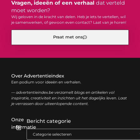
Vragen, ideeën of een verhaal
dat verteld
moet worden?
Wij geloven in de kracht van delen. Heb je iets te vertellen, wil
je samenwerken, of gewoon even contact? Laat van je horen!
Praat met ons
Over Advertentieindex
Een podium voor ideeën en verhalen.
— advertentieindex.be verzamelt blogs en artikelen vol
inspiratie, creativiteit en inzichten uit het dagelijks leven. Laat
je verrassen door uiteenlopende content.
Onze
Bericht categorie
informatie
Goede backlinks kopen: zo versterk je jouw online autoriteit op een slimme manier
Geld online verdienen: zo bouw je stap voor stap jouw digitale inkomen op